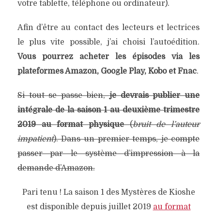
votre tablette, téléphone ou ordinateur).
Afin d’être au contact des lecteurs et lectrices
le plus vite possible, j’ai choisi l’autoédition.
Vous pourrez acheter les épisodes via les
plateformes Amazon, Google Play, Kobo et Fnac
.
Si tout se passe bien,
je devrais publier une
intégrale de la saison 1 au deuxième trimestre
2019 au format physique
(
bruit de l’auteur
impatient
). Dans un premier temps, je compte
passer par le système d’impression à la
demande d’Amazon.
Pari tenu ! La saison 1 des Mystères de Kioshe
est disponible depuis juillet 2019
au format