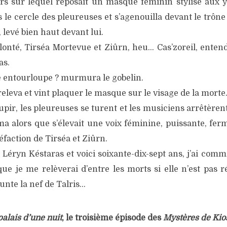
rs sur lequel reposait un masque féminin stylisé aux 
 le cercle des pleureuses et s’agenouilla devant le trôn
levé bien haut devant lui.
lonté, Tirséa Mortevue et Ziûrn, heu… Cas’zoreil, entend
as.
te entourloupe ? murmura le gobelin.
 releva et vint plaquer le masque sur le visage de la morte.
upir, les pleureuses se turent et les musiciens arrêtèren
a alors que s’élevait une voix féminine, puissante, ferm
faction de Tirséa et Ziûrn.
ryn Késtaras et voici soixante-dix-sept ans, j’ai comm
que je me relèverai d’entre les morts si elle n’est pas 
te la nef de Talris…
palais d’une nuit
, le troisième épisode des
Mystères de Kio