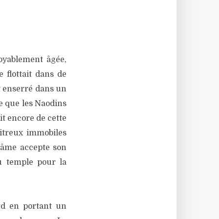
royablement âgée,
 flottait dans de
t enserré dans un
e que les Naodins
it encore de cette
vitreux immobiles
n âme accepte son
u temple pour la
ard en portant un