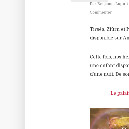
Par
Benjamin Lupu
Commenter
Tirséa, Ziûrn et 
disponible sur A
Cette fois, nos h
une enfant dispar
d’une nuit. De so
Le pala