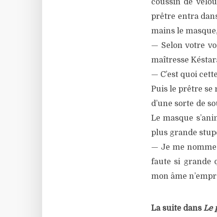
coussin de velou
prêtre entra dans
mains le masque, 
— Selon votre vo
maîtresse Késtar
— C’est quoi cet
Puis le prêtre se
d’une sorte de so
Le masque s’anim
plus grande stupé
— Je me nomme Lé
faute si grande 
mon âme n’emprun
La suite dans
Le 