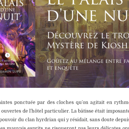
laintes ponctuée par des cloches qu’on agitait en rythm
ouvertes de l’hôtel particulier. La bâtisse était imposant
ouvoir du clan hyrdrian qui y résidait, sans doute depuis
es mauvais esprits ne risqueront pas leurs délicates orei