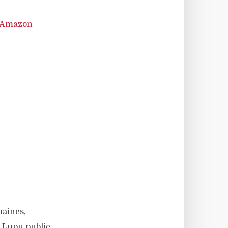
r Amazon
maines,
n Lupu publie