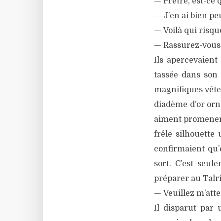
— Prêtre, est-ce 
— J’en ai bien pe
— Voilà qui risqu
— Rassurez-vous,
Ils apercevaient
tassée dans son 
magnifiques vête
diadème d’or orn
aiment promener d
frêle silhouette
confirmaient qu’
sort. C’est seu
préparer au Talr
— Veuillez m’atte
Il disparut par 