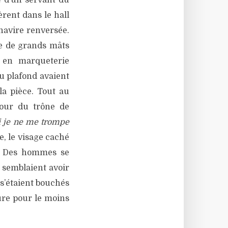
e d’un servant du
èrent dans le hall
 navire renversée.
e de grands mâts
x en marqueterie
u plafond avaient
la pièce. Tout au
tour du trône de
si je ne me trompe
ée, le visage caché
n. Des hommes se
 semblaient avoir
 s’étaient bouchés
nure pour le moins