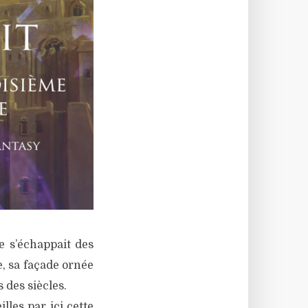
e s’échappait des
e, sa façade ornée
 des siècles.
lles par ici cette