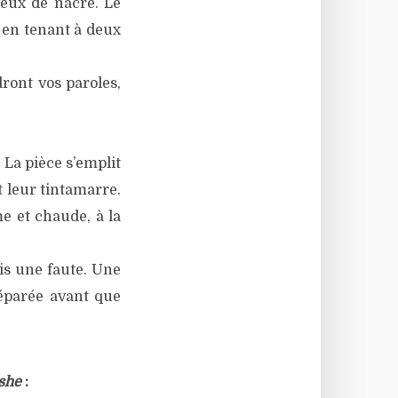
yeux de nacre. Le
e en tenant à deux
ront vos paroles,
 La pièce s’emplit
t leur tintamarre.
e et chaude, à la
is une faute. Une
réparée avant que
she
: