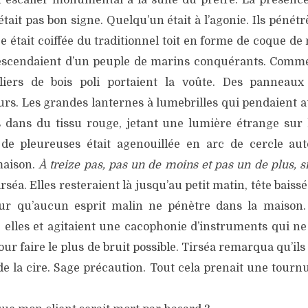
 escalier monumental à la suite du prêtre. La présenc
tait pas bon signe. Quelqu’un était à l’agonie. Ils pénétr
ce était coiffée du traditionnel toit en forme de coque de
escendaient d’un peuple de marins conquérants. Comm
iliers de bois poli portaient la voûte. Des panneau
urs. Les grandes lanternes à lumebrilles qui pendaient a
 dans du tissu rouge, jetant une lumière étrange sur 
 de pleureuses était agenouillée en arc de cercle au
maison.
À treize pas, pas un de moins et pas un de plus, 
irséa. Elles resteraient là jusqu’au petit matin, tête baiss
our qu’aucun esprit malin ne pénètre dans la maiso
e elles et agitaient une cacophonie d’instruments qui ne
ur faire le plus de bruit possible. Tirséa remarqua qu’ils
 de la cire. Sage précaution. Tout cela prenait une tour