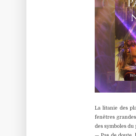
La litanie des p
fenêtres grandes 
des symboles du p
— Pas de doute, l