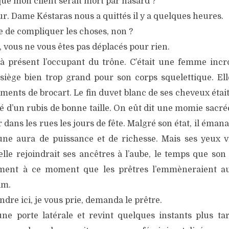
que mon client serait mort par hasard ?
ur. Dame Késtaras nous a quittés il y a quelques heures.
e de compliquer les choses, non ?
 vous ne vous êtes pas déplacés pour rien.
 à présent l’occupant du trône. C’était une femme inc
siège bien trop grand pour son corps squelettique. Elle
ments de brocart. Le fin duvet blanc de ses cheveux étai
é d’un rubis de bonne taille. On eût dit une momie sacré
ans les rues les jours de fête. Malgré son état, il émana
 une aura de puissance et de richesse. Mais ses yeux 
elle rejoindrait ses ancêtres à l’aube, le temps que so
lement à ce moment que les prêtres l’emmèneraient a
im.
ndre ici, je vous prie, demanda le prêtre.
une porte latérale et revint quelques instants plus t