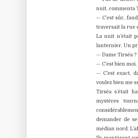
nuit, commenta T
— C’est sûr, fau
traversait la rue 
La nuit n’était 
lanternier. Un prê
— Dame Tirséa ?
— C’est bien moi.
— C’est exact, d
voulez bien me su
Tirséa s’était h
mystères tourn
considérablemen
demander de se r
médian nord. L’aff