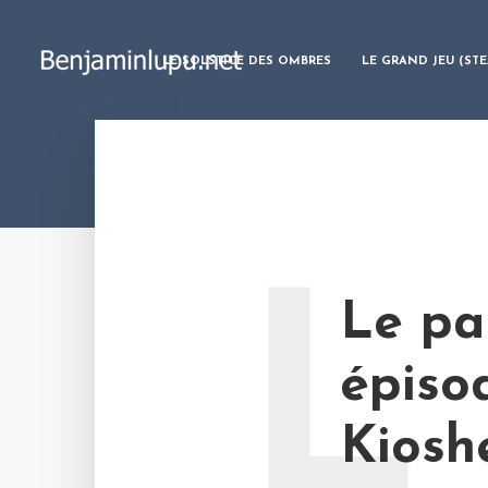
LE SOLSTICE DES OMBRES
LE GRAND JEU (ST
L
Le pal
épiso
Kiosh