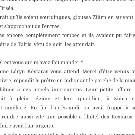
irséa.
drait qu’ils soient sourdingues, gloussa Ziûrn en suivan
et s’approchait de l’entrée.
pas encore complètement tombée et ils avaient pu fair
tre de Talris, vêtu de noir, les attendait.
 C’est vous qui m’avez fait mander ?
ame Léryn Késtaras vous attend. Merci d’être venus au
ivre, répondit le prêtre en indiquant le porche de la mai
abituée à ces appels impromptus. Leur petite affaire
ait à plein régime et leur quotidien, à Ziûrn et 
t amélioré. En fin d’après-midi, on avait frappé à s
endre aussi vite que possible à l’hôtel des Késtaras,
aire avait l’air urgente.