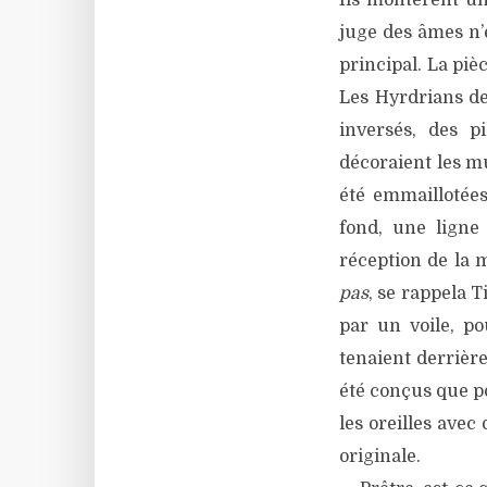
Ils montèrent un
juge des âmes n’é
principal. La piè
Les Hyrdrians d
inversés, des p
décoraient les m
été emmaillotées
fond, une ligne
réception de la 
pas
, se rappela T
par un voile, p
tenaient derrièr
été conçus que po
les oreilles avec
originale.