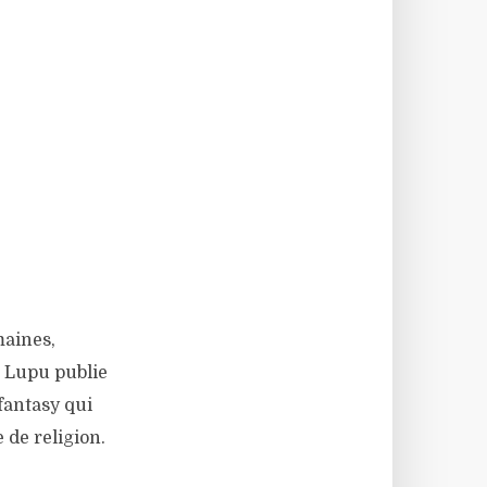
maines,
n Lupu publie
fantasy qui
de religion.